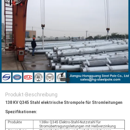
FORDERN
SIE EIN
ZITAT
SITEMAP
DATENSCHUTZ-
BESTIMMUNGEN
Produkt-Beschreibung
138 KV Q345 Stahl elektrische Strompole für Stromleitungen
Spezifikationen:
Produkte
138kv Q345 Elektro-Stahl-Nutzstahl für
Stromübertragungsleitungen mit Heißverzinkung