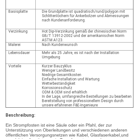
Basisplatte
Die Grundplatte ist quadratisch/rund/polygon mit
Schlittenlöchern für Ankerbolzen und Abmessungen
nach Kundenanforderung.
Verzinkung
Hot Dip-Verzinkung gemäß der chinesischen Norm
GB/T 13912-2002 und der amerikanischen Norm
ASTM A123.
Malerei
Nach Kundenwunsch
Lebensdauer
Mehr als 25 Jahre, es ist nach der Installation
Umgebung
Vorteile
Kurzer Bauzyklus
Weniger Landbesitz
Niedrige Gesamtkosten
Einfache Installation und Wartung
Wetterbeständigkeit
Korrosionsschutz
ODM & OEM sind erhältlich
In der Lage, umfangreiche Bestellungen zu bearbeiten
Bereitstellung von professionellem Design durch
unsere erfahrenen F&E-Ingenieure
Beschreibung:
Ein Strompfosten ist eine Säule oder ein Pfahl, der zur
Unterstützung von Oberleitungen und verschiedenen anderen
öffentlichen Versorgungsnetzen wie Kabel, Glasfaserkabel,und