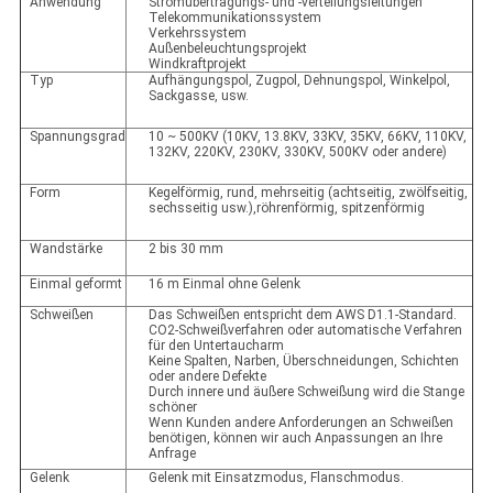
Anwendung
Stromübertragungs- und -verteilungsleitungen
Telekommunikationssystem
Verkehrssystem
Außenbeleuchtungsprojekt
Windkraftprojekt
Typ
Aufhängungspol, Zugpol, Dehnungspol, Winkelpol,
Sackgasse, usw.
Spannungsgrad
10 ~ 500KV (10KV, 13.8KV, 33KV, 35KV, 66KV, 110KV,
132KV, 220KV, 230KV, 330KV, 500KV oder andere)
Form
Kegelförmig, rund, mehrseitig (achtseitig, zwölfseitig,
sechsseitig usw.),röhrenförmig, spitzenförmig
Wandstärke
2 bis 30 mm
Einmal geformt
16 m Einmal ohne Gelenk
Schweißen
Das Schweißen entspricht dem AWS D1.1-Standard.
CO2-Schweißverfahren oder automatische Verfahren
für den Untertaucharm
Keine Spalten, Narben, Überschneidungen, Schichten
oder andere Defekte
Durch innere und äußere Schweißung wird die Stange
schöner
Wenn Kunden andere Anforderungen an Schweißen
benötigen, können wir auch Anpassungen an Ihre
Anfrage
Gelenk
Gelenk mit Einsatzmodus, Flanschmodus.