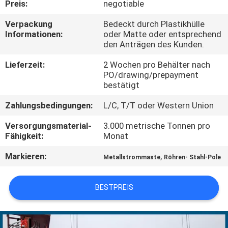
Preis:
negotiable
FABRIK-
Verpackung
Bedeckt durch Plastikhülle
Informationen:
oder Matte oder entsprechend
AUSFLUG
den Anträgen des Kunden.
Lieferzeit:
2 Wochen pro Behälter nach
QUALITÄTSKONTROLLE
PO/drawing/prepayment
bestätigt
TRETEN
Zahlungsbedingungen:
L/C, T/T oder Western Union
SIE
Versorgungsmaterial-
3.000 metrische Tonnen pro
Fähigkeit:
Monat
MIT
UNS
Markieren:
,
Metallstrommaste
Röhren- Stahl-Pole
IN
BESTPREIS
VERBINDUNG
NACHRICHTEN