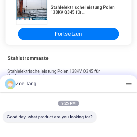
Stahlelektrische leistung Polen
138KV Q345 für
Hochspannungsleitung
Fortsetzen
Stahlstrommaste
Stahlelektrische leistung Polen 138KV Q345 für
Hochspannungsleitung
Zoe Tang
Achteckige Stahlstrommaste für Übertragungssystem Q235
3-12mm
9:25 PM
Galvanisierter Gebrauchs- Stahl- Röhren-Pole für Electric
Power-Getriebe/Verteilungs-Linie
Good day, what product are you looking for?
Beliebte Kategorien
Alle