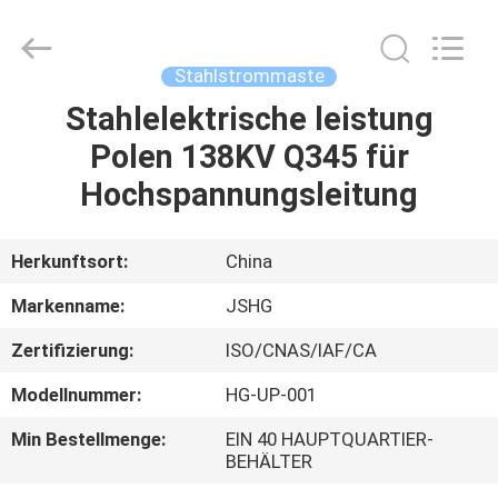
Jiangsu
hongguang
steel
pole
co.,ltd.
Stahlstrommaste
All
Rights
Reserved.
Stahlelektrische leistung
HAUS
Polen 138KV Q345 für
PRODUKTE
Hochspannungsleitung
VIDEOS
Herkunftsort:
China
Markenname:
JSHG
VR
Zertifizierung:
ISO/CNAS/IAF/CA
SHOW
Modellnummer:
HG-UP-001
ÜBER
Min Bestellmenge:
EIN 40 HAUPTQUARTIER-
BEHÄLTER
UNS