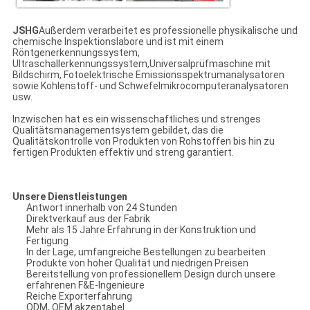
JSHG
Außerdem verarbeitet es professionelle physikalische und
chemische Inspektionslabore und ist mit einem
Röntgenerkennungssystem,
Ultraschallerkennungssystem,Universalprüfmaschine mit
Bildschirm, Fotoelektrische Emissionsspektrumanalysatoren
sowie Kohlenstoff- und Schwefelmikrocomputeranalysatoren
usw.
Inzwischen hat es ein wissenschaftliches und strenges
Qualitätsmanagementsystem gebildet, das die
Qualitätskontrolle von Produkten von Rohstoffen bis hin zu
fertigen Produkten effektiv und streng garantiert.
Unsere Dienstleistungen
Antwort innerhalb von 24 Stunden
Direktverkauf aus der Fabrik
Mehr als 15 Jahre Erfahrung in der Konstruktion und
Fertigung
In der Lage, umfangreiche Bestellungen zu bearbeiten
Produkte von hoher Qualität und niedrigen Preisen
Bereitstellung von professionellem Design durch unsere
erfahrenen F&E-Ingenieure
Reiche Exporterfahrung
ODM, OEM akzeptabel