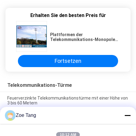
Erhalten Sie den besten Preis für
Plattformen der
Telekommunikations-Monopole
Turm-äußere kletternde
Sprossen-zwei
Fortsetzen
Telekommunikations-Türme
Feuerverzinkte Telekommunikationstürme mit einer Höhe von
3 bis 60 Metern
Zoe Tang
Hot Dip Galvanized Telekommunikationsturm mit 345 MPA
Leistungsstärke
Telekommunikationsturm mit Windwiderstand von 100 km/h,
10:12 AM