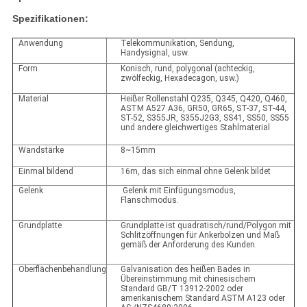
Spezifikationen:
Anwendung
Telekommunikation, Sendung,
Handysignal, usw.
Form
Konisch, rund, polygonal (achteckig,
zwölfeckig, Hexadecagon, usw.)
Material
Heißer Rollenstahl Q235, Q345, Q420, Q460,
ASTM A527 A36, GR50, GR65, ST-37, ST-44,
ST-52, S355JR, S355J2G3, SS41, SS50, SS55
und andere gleichwertiges Stahlmaterial
Wandstärke
8~15mm
Einmal bildend
16m, das sich einmal ohne Gelenk bildet
Gelenk
Gelenk mit Einfügungsmodus,
Flanschmodus.
Grundplatte
Grundplatte ist quadratisch/rund/Polygon mit
Schlitzöffnungen für Ankerbolzen und Maß
gemäß der Anforderung des Kunden.
Oberflächenbehandlung
Galvanisation des heißen Bades in
Übereinstimmung mit chinesischem
Standard GB/T 13912-2002 oder
amerikanischem Standard ASTM A123 oder