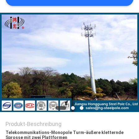
FORDERN
SIE EIN
ZITAT
SITEMAP
DATENSCHUTZ-
BESTIMMUNGEN
Produkt-Beschreibung
Telekommunikations-Monopole Turm-äußere kletternde
Sprosse mit zwei Plattformen