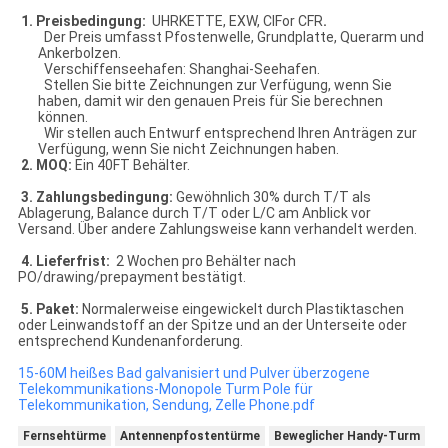
1. Preisbedingung:
UHRKETTE, EXW, CIFor CFR
.
Der Preis umfasst Pfostenwelle, Grundplatte, Querarm und
Ankerbolzen.
Verschiffenseehafen: Shanghai-Seehafen.
Stellen Sie bitte Zeichnungen zur Verfügung, wenn Sie
haben, damit wir den genauen Preis für Sie berechnen
können.
Wir stellen auch Entwurf entsprechend Ihren Anträgen zur
Verfügung, wenn Sie nicht Zeichnungen haben.
2. MOQ:
Ein 40FT Behälter.
3. Zahlungsbedingung:
Gewöhnlich 30% durch T/T als
Ablagerung, Balance durch T/T oder L/C am Anblick vor
Versand. Über andere Zahlungsweise kann verhandelt werden.
4. Lieferfrist:
2 Wochen pro Behälter nach
PO/drawing/prepayment bestätigt.
5. Paket:
Normalerweise eingewickelt durch Plastiktaschen
oder Leinwandstoff an der Spitze und an der Unterseite oder
entsprechend Kundenanforderung.
15-60M heißes Bad galvanisiert und Pulver überzogene
Telekommunikations-Monopole Turm Pole für
Telekommunikation, Sendung, Zelle Phone.pdf
Fernsehtürme
Antennenpfostentürme
Beweglicher Handy-Turm