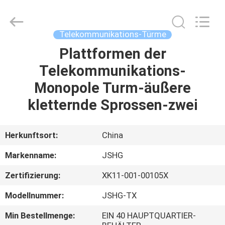
Jiangsu
hongguang
steel
pole
co.,ltd.
Telekommunikations-Türme
All
Rights
Reserved.
Plattformen der
HAUS
Telekommunikations-
PRODUKTE
Monopole Turm-äußere
kletternde Sprossen-zwei
VIDEOS
Herkunftsort:
China
VR
Markenname:
JSHG
SHOW
Zertifizierung:
XK11-001-00105X
ÜBER
Modellnummer:
JSHG-TX
UNS
Min Bestellmenge:
EIN 40 HAUPTQUARTIER-