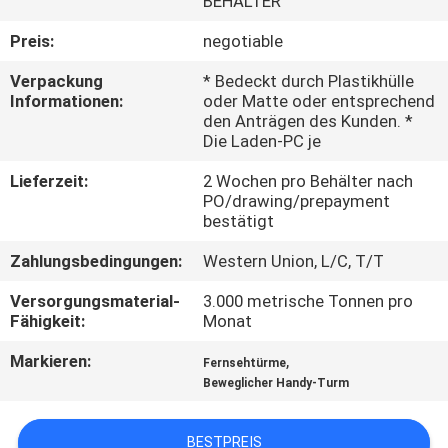
BEHÄLTER
FABRIK-
Preis:
negotiable
AUSFLUG
Verpackung
* Bedeckt durch Plastikhülle
Informationen:
oder Matte oder entsprechend
den Anträgen des Kunden. *
QUALITÄTSKONTROLLE
Die Laden-PC je
Lieferzeit:
2 Wochen pro Behälter nach
TRETEN
PO/drawing/prepayment
bestätigt
SIE
Zahlungsbedingungen:
Western Union, L/C, T/T
MIT
Versorgungsmaterial-
3.000 metrische Tonnen pro
UNS
Fähigkeit:
Monat
IN
Markieren:
,
Fernsehtürme
VERBINDUNG
Beweglicher Handy-Turm
NACHRICHTEN
BESTPREIS