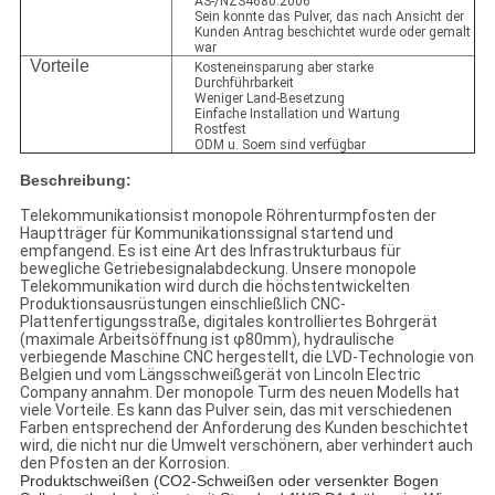
AS-/NZS4680:2006
Sein konnte das Pulver, das nach Ansicht der
Kunden Antrag beschichtet wurde oder gemalt
war
Vorteile
Kosteneinsparung aber starke
Durchführbarkeit
Weniger Land-Besetzung
Einfache Installation und Wartung
Rostfest
ODM u. Soem sind verfügbar
Beschreibung:
Telekommunikationsist monopole Röhrenturmpfosten der
Hauptträger für Kommunikationssignal startend und
empfangend. Es ist eine Art des Infrastrukturbaus für
bewegliche Getriebesignalabdeckung. Unsere monopole
Telekommunikation wird durch die höchstentwickelten
Produktionsausrüstungen einschließlich CNC-
Plattenfertigungsstraße, digitales kontrolliertes Bohrgerät
(maximale Arbeitsöffnung ist φ80mm), hydraulische
verbiegende Maschine CNC hergestellt, die LVD-Technologie von
Belgien und vom Längsschweißgerät von Lincoln Electric
Company annahm. Der monopole Turm des neuen Modells hat
viele Vorteile. Es kann das Pulver sein, das mit verschiedenen
Farben entsprechend der Anforderung des Kunden beschichtet
wird, die nicht nur die Umwelt verschönern, aber verhindert auch
den Pfosten an der Korrosion.
Produktschweißen (
CO2-Schweißen oder versenkter Bogen