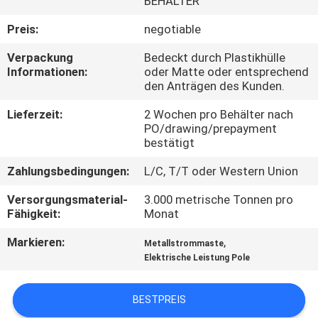
BEHÄLTER
FABRIK-
Preis:
negotiable
AUSFLUG
Verpackung
Bedeckt durch Plastikhülle
Informationen:
oder Matte oder entsprechend
den Anträgen des Kunden.
QUALITÄTSKONTROLLE
Lieferzeit:
2 Wochen pro Behälter nach
PO/drawing/prepayment
TRETEN
bestätigt
SIE
Zahlungsbedingungen:
L/C, T/T oder Western Union
MIT
Versorgungsmaterial-
3.000 metrische Tonnen pro
Fähigkeit:
Monat
UNS
IN
Markieren:
,
Metallstrommaste
Elektrische Leistung Pole
VERBINDUNG
BESTPREIS
NACHRICHTEN