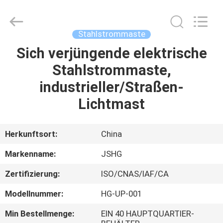
Jiangsu
hongguang
steel
pole
co.,ltd.
Stahlstrommaste
All
Rights
Reserved.
Sich verjüngende elektrische
HAUS
Stahlstrommaste,
PRODUKTE
industrieller/Straßen-
Lichtmast
VIDEOS
Herkunftsort:
China
VR
Markenname:
JSHG
SHOW
Zertifizierung:
ISO/CNAS/IAF/CA
ÜBER
Modellnummer:
HG-UP-001
UNS
Min Bestellmenge:
EIN 40 HAUPTQUARTIER-