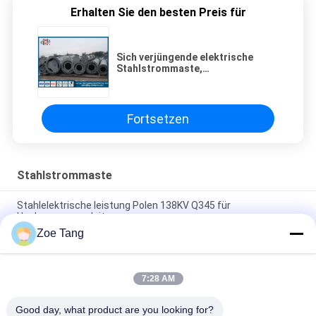
Erhalten Sie den besten Preis für
Sich verjüngende elektrische
Stahlstrommaste,
industrieller/Straßen-Lichtmast
Fortsetzen
Stahlstrommaste
Stahlelektrische leistung Polen 138KV Q345 für
Hochspannungsleitung
Zoe Tang
Achteckige Stahlstrommaste für Übertragungssystem Q235
3-12mm
7:28 AM
Galvanisierter Gebrauchs- Stahl- Röhren-Pole für Electric
Power-Getriebe/Verteilungs-Linie
Good day, what product are you looking for?