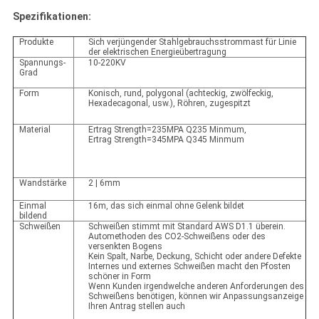
Spezifikationen:
Produkte
Sich verjüngender Stahlgebrauchsstrommast für Linie
der elektrischen Energieübertragung
Spannungs-
10-220KV
Grad
Form
Konisch, rund, polygonal (achteckig, zwölfeckig,
Hexadecagonal, usw.), Röhren, zugespitzt
Material
Ertrag Strength=235MPA Q235 Minmum,
Ertrag Strength=345MPA Q345 Minmum
Wandstärke
2 | 6mm
Einmal
16m, das sich einmal ohne Gelenk bildet
bildend
Schweißen
Schweißen stimmt mit Standard AWS D1.1 überein.
Automethoden des CO2-Schweißens oder des
versenkten Bogens
Kein Spalt, Narbe, Deckung, Schicht oder andere Defekte
Internes und externes Schweißen macht den Pfosten
schöner in Form
Wenn Kunden irgendwelche anderen Anforderungen des
Schweißens benötigen, können wir Anpassungsanzeige
Ihren Antrag stellen auch