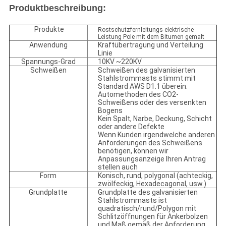
Produktbeschreibung:
Produkte
Rostschutzfernleitungs-elektrische
Leistung Pole mit dem Bitumen gemalt
Anwendung
Kraftübertragung und Verteilung
Linie
Spannungs-Grad
10KV ~220KV
Schweißen
Schweißen des galvanisierten
Stahlstrommasts stimmt mit
Standard AWS D1.1 überein.
Automethoden des CO2-
Schweißens oder des versenkten
Bogens
Kein Spalt, Narbe, Deckung, Schicht
oder andere Defekte
Wenn Kunden irgendwelche anderen
Anforderungen des Schweißens
benötigen, können wir
Anpassungsanzeige Ihren Antrag
stellen auch
Form
Konisch, rund, polygonal (achteckig,
zwölfeckig, Hexadecagonal, usw.)
Grundplatte
Grundplatte des galvanisierten
Stahlstrommasts ist
quadratisch/rund/Polygon mit
Schlitzöffnungen für Ankerbolzen
und Maß gemäß der Anforderung