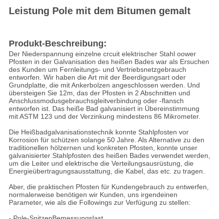
Leistung Pole mit dem Bitumen gemalt
Produkt-Beschreibung:
Der Niederspannung einzelne crcuit elektrischer Stahl oower
Pfosten in der Galvanisation des heißen Bades war als Ersuchen
des Kunden um Fernleitungs- und Vertriebsnetzgebrauch
entworfen. Wir haben die Art mit der Beerdigungsart oder
Grundplatte, die mit Ankerbolzen angeschlossen werden. Und
übersteigen Sie 12m, das der Pfosten in 2 Abschnitten und
Anschlussmodusgebrauchsgleitverbindung oder -flansch
entworfen ist. Das heiße Bad galvanisiert in Übereinstimmung
mit ASTM 123 und der Verzinkung mindestens 86 Mikrometer.
Die Heißbadgalvanisationstechnik konnte Stahlpfosten vor
Korrosion für schützen solange 50 Jahre. Als Alternative zu den
traditionellen hölzernen und konkreten Pfosten, konnte unser
galvanisierter Stahlpfosten des heißen Bades verwendet werden,
um die Leiter und elektrische die Verteilungsausrüstung, die
Energieübertragungsausstattung, die Kabel, das etc. zu tragen.
Aber, die praktischen Pfosten für Kundengebrauch zu entwerfen,
normalerweise benötigen wir Kunden, uns irgendeinen
Parameter, wie als die Followings zur Verfügung zu stellen:
- Pole-SpitzenBemessungslast