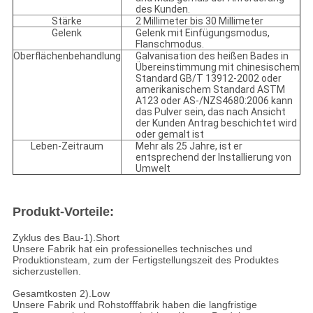
des Kunden.
Stärke
2 Millimeter bis 30 Millimeter
Gelenk
Gelenk mit Einfügungsmodus,
Flanschmodus.
Oberflächenbehandlung
Galvanisation des heißen Bades in
Übereinstimmung mit chinesischem
Standard GB/T 13912-2002 oder
amerikanischem Standard ASTM
A123 oder AS-/NZS4680:2006
kann
das Pulver sein, das nach Ansicht
der Kunden Antrag beschichtet wird
oder gemalt ist
Leben-Zeitraum
Mehr als 25 Jahre, ist er
entsprechend der Installierung von
Umwelt
Produkt-Vorteile:
Zyklus des Bau-1).Short
Unsere Fabrik hat ein professionelles technisches und
Produktionsteam, zum der Fertigstellungszeit des Produktes
sicherzustellen.
Gesamtkosten 2).Low
Unsere Fabrik und Rohstofffabrik haben die langfristige