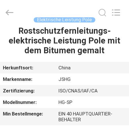
Jiangsu
hongguang
steel
pole
co.,ltd.
Elektrische Leistung Pole
All
Rights
Reserved.
Rostschutzfernleitungs-
HAUS
elektrische Leistung Pole mit
PRODUKTE
dem Bitumen gemalt
VIDEOS
Herkunftsort:
China
Markenname:
JSHG
VR
Zertifizierung:
ISO/CNAS/IAF/CA
SHOW
Modellnummer:
HG-SP
ÜBER
Min Bestellmenge:
EIN 40 HAUPTQUARTIER-
BEHÄLTER
UNS