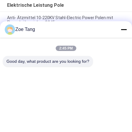
Elektrische Leistung Pole
Anti- Ätzmittel 10-220KV Stahl-Electric Power Polen mit
Flansch überziehen Q345
Zoe Tang
Stahlflansch-Verbindungsart-elektrische Leistung Pole,
galvanisierter Pole mit Ankerbolzen
2:45 PM
Obenliegendes Getriebe Pole, Edelstahl Röhren-Pole für
Verteilungs-Linie Projekt
Good day, what product are you looking for?
Beliebte Kategorien
Alle
Elektrische Leistung 
Stahl- Röhren-Pole
Pole
Kraftübertragung 
Galvanisierter Stahl-
Polen
Pole
Elektrischer 
Nebenstellen-
Stahlpole
Stahlkonstruktionen