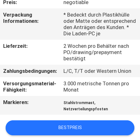
Preis:
negotiable
FABRIK-
Verpackung
* Bedeckt durch Plastikhülle
Informationen:
oder Matte oder entsprechend
AUSFLUG
den Anträgen des Kunden. *
Die Laden-PC je
QUALITÄTSKONTROLLE
Lieferzeit:
2 Wochen pro Behälter nach
PO/drawing/prepayment
bestätigt
TRETEN
Zahlungsbedingungen:
L/C, T/T oder Western Union
SIE
Versorgungsmaterial-
3.000 metrische Tonnen pro
MIT
Fähigkeit:
Monat
UNS
Markieren:
,
Stahlstrommast
IN
Netzverteilungspfosten
VERBINDUNG
BESTPREIS
NACHRICHTEN