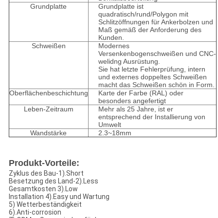
Grundplatte
Grundplatte ist
quadratisch/rund/Polygon mit
Schlitzöffnungen für Ankerbolzen und
Maß gemäß der Anforderung des
Kunden.
Schweißen
Modernes
Versenkenbogenschweißen und CNC-
welidng Ausrüstung.
Sie hat letzte Fehlerprüfung, intern
und externes doppeltes Schweißen
macht das Schweißen schön in Form.
Oberflächenbeschichtung
Karte der Farbe (RAL) oder
besonders angefertigt
Leben-Zeitraum
Mehr als 25 Jahre, ist er
entsprechend der Installierung von
Umwelt
Wandstärke
2.3~18mm
Produkt-Vorteile:
Zyklus des Bau-1).Short
Besetzung des Land-2).Less
Gesamtkosten 3).Low
Installation 4).Easy und Wartung
5) Wetterbeständigkeit
6).Anti-corrosion