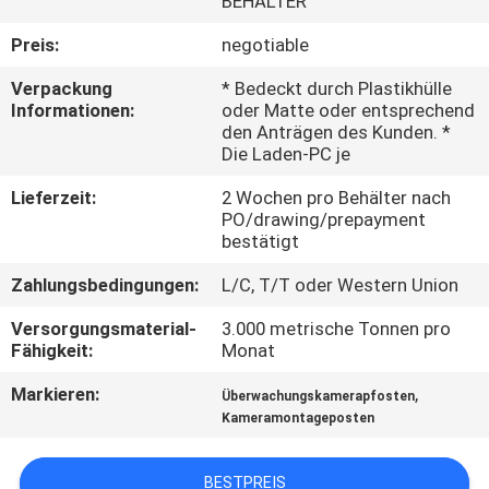
BEHÄLTER
FABRIK-
Preis:
negotiable
AUSFLUG
Verpackung
* Bedeckt durch Plastikhülle
Informationen:
oder Matte oder entsprechend
den Anträgen des Kunden. *
QUALITÄTSKONTROLLE
Die Laden-PC je
Lieferzeit:
2 Wochen pro Behälter nach
TRETEN
PO/drawing/prepayment
bestätigt
SIE
Zahlungsbedingungen:
L/C, T/T oder Western Union
MIT
Versorgungsmaterial-
3.000 metrische Tonnen pro
UNS
Fähigkeit:
Monat
IN
Markieren:
,
Überwachungskamerapfosten
VERBINDUNG
Kameramontageposten
NACHRICHTEN
BESTPREIS