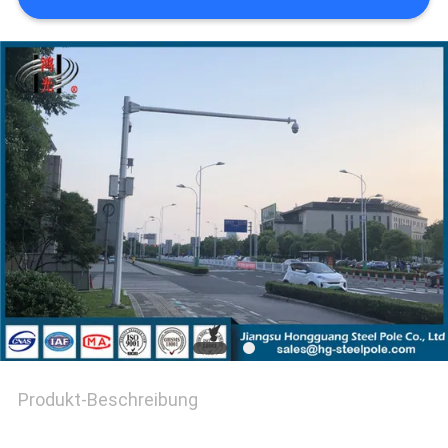
FORDERN
SIE EIN
ZITAT
SITEMAP
DATENSCHUTZ-
BESTIMMUNGEN
Produkt-Beschreibung