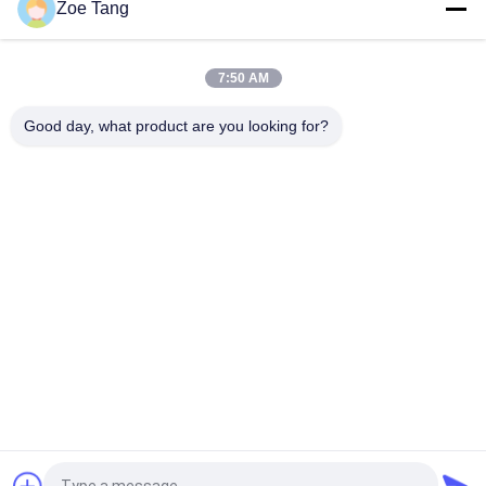
Zoe Tang
Straßen-Monitor galvanisierte Überwachungskamera-Pole-
Wetterbeständigkeit H 6.5m
7:50 AM
Professionelle polygonale galvanisierte Überwachungskamera
Pole einarmig
Good day, what product are you looking for?
Beliebte Kategorien
Alle
Elektrische Leistung 
Stahl- Röhren-Pole
Pole
Kraftübertragung 
Galvanisierter Stahl-
Polen
Pole
Elektrischer 
Nebenstellen-
Stahlpole
Stahlkonstruktionen
Telekommunikations-
Stahlstrommaste
Türme