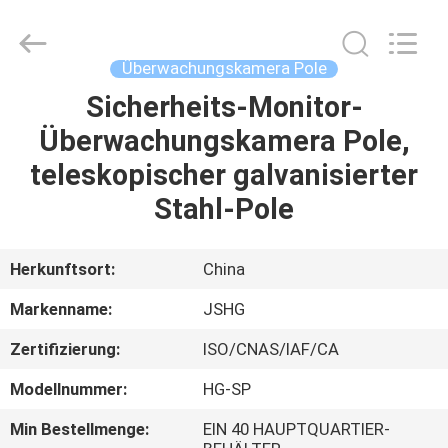
Jiangsu
hongguang
steel
pole
co.,ltd.
Überwachungskamera Pole
All
Rights
Reserved.
Sicherheits-Monitor-
HAUS
Überwachungskamera Pole,
PRODUKTE
teleskopischer galvanisierter
Stahl-Pole
VIDEOS
Herkunftsort:
China
VR
Markenname:
JSHG
SHOW
Zertifizierung:
ISO/CNAS/IAF/CA
ÜBER
Modellnummer:
HG-SP
UNS
Min Bestellmenge:
EIN 40 HAUPTQUARTIER-