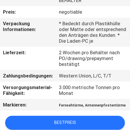
BEHÄLTER
FABRIK-
Preis:
negotiable
AUSFLUG
Verpackung
* Bedeckt durch Plastikhülle
Informationen:
oder Matte oder entsprechend
den Anträgen des Kunden. *
QUALITÄTSKONTROLLE
Die Laden-PC je
Lieferzeit:
2 Wochen pro Behälter nach
TRETEN
PO/drawing/prepayment
bestätigt
SIE
Zahlungsbedingungen:
Western Union, L/C, T/T
MIT
Versorgungsmaterial-
3.000 metrische Tonnen pro
UNS
Fähigkeit:
Monat
IN
Markieren:
,
Fernsehtürme
Antennenpfostentürme
VERBINDUNG
BESTPREIS
NACHRICHTEN