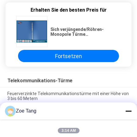
Erhalten Sie den besten Preis für
Sich verjüngende/Röhren-
Monopole Türme
Telecomminication für
Signalübertragung
Fortsetzen
Telekommunikations-Türme
Feuerverzinkte Telekommunikationstürme mit einer Höhe von
3 bis 60 Metern
Zoe Tang
Hot Dip Galvanized Telekommunikationsturm mit 345 MPA
Leistungsstärke
Telekommunikationsturm mit Windwiderstand von 100 km/h,
3:14 AM
Lastkapazität von 20 Tonnen und Heißverzinkung für