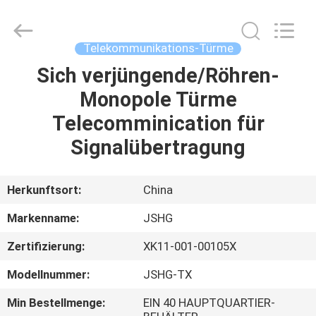
Jiangsu
hongguang
steel
pole
co.,ltd.
Telekommunikations-Türme
All
Rights
Reserved.
Sich verjüngende/Röhren-
HAUS
Monopole Türme
PRODUKTE
Telecomminication für
Signalübertragung
VIDEOS
Herkunftsort:
China
VR
Markenname:
JSHG
SHOW
Zertifizierung:
XK11-001-00105X
ÜBER
Modellnummer:
JSHG-TX
UNS
Min Bestellmenge:
EIN 40 HAUPTQUARTIER-