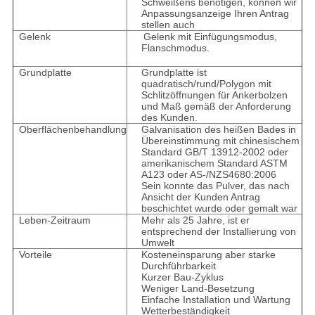
Schweißens benötigen, können wir
Anpassungsanzeige Ihren Antrag
stellen auch
Gelenk
Gelenk mit Einfügungsmodus,
Flanschmodus.
Grundplatte
Grundplatte ist
quadratisch/rund/Polygon mit
Schlitzöffnungen für Ankerbolzen
und Maß gemäß der Anforderung
des Kunden.
Oberflächenbehandlung
Galvanisation des heißen Bades in
Übereinstimmung mit chinesischem
Standard GB/T 13912-2002 oder
amerikanischem Standard ASTM
A123 oder AS-/NZS4680:2006
Sein konnte das Pulver, das nach
Ansicht der Kunden Antrag
beschichtet wurde oder gemalt war
Leben-Zeitraum
Mehr als 25 Jahre, ist er
entsprechend der Installierung von
Umwelt
Vorteile
Kosteneinsparung aber starke
Durchführbarkeit
Kurzer Bau-Zyklus
Weniger Land-Besetzung
Einfache Installation und Wartung
Wetterbeständigkeit