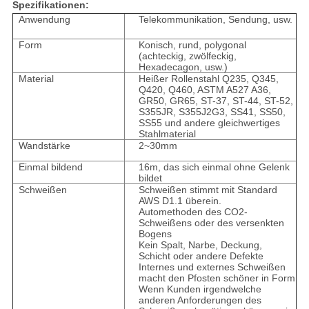
Spezifikationen:
Anwendung
Telekommunikation, Sendung, usw.
Form
Konisch, rund, polygonal
(achteckig, zwölfeckig,
Hexadecagon, usw.)
Material
Heißer Rollenstahl Q235, Q345,
Q420, Q460, ASTM A527 A36,
GR50, GR65, ST-37, ST-44, ST-52,
S355JR, S355J2G3, SS41, SS50,
SS55 und andere gleichwertiges
Stahlmaterial
Wandstärke
2~30mm
Einmal bildend
16m, das sich einmal ohne Gelenk
bildet
Schweißen
Schweißen stimmt mit Standard
AWS D1.1 überein.
Automethoden des CO2-
Schweißens oder des versenkten
Bogens
Kein Spalt, Narbe, Deckung,
Schicht oder andere Defekte
Internes und externes Schweißen
macht den Pfosten schöner in Form
Wenn Kunden irgendwelche
anderen Anforderungen des