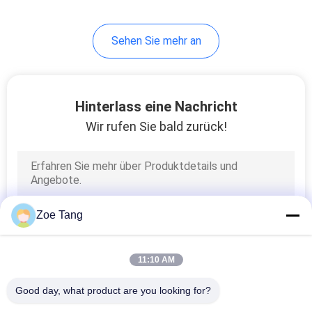
118
Sehen Sie mehr an
Straße Lichtmasten
Hinterlass eine Nachricht
Wir rufen Sie bald zurück!
44
Flut helle Polen
Zoe Tang
11:10 AM
Good day, what product are you looking for?