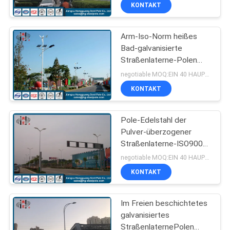
Freien aus
KONTAKT
FABRIK-
Arm-Iso-Norm heißes
AUSFLUG
140
Bad-galvanisierte
Straßenlaterne-Polen
Kraftübertragung
QUALITÄTSKONTROLLE
einfache oder doppelte
negotiable MOQ:EIN 40 HAUPTQUARTIER-BEHÄLTER
Polen
im Freien
KONTAKT
TRETEN
SIE
Pole-Edelstahl der
Pulver-überzogener
MIT
Straßenlaterne-ISO9001-
100
UNS
2008 gegen Erdbeben
negotiable MOQ:EIN 40 HAUPTQUARTIER-BEHÄLTER
Galvanisierter Stahl-
IN
KONTAKT
VERBINDUNG
Pole
Im Freien beschichtetes
galvanisiertes
NACHRICHTEN
StraßenlaternePolen