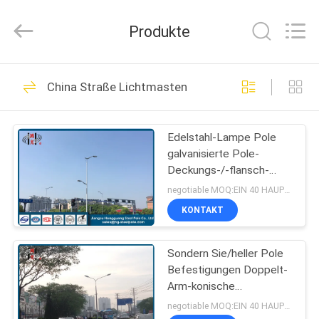
Jiangsu
hongguang
steel
Produkte
pole
co.,ltd.
All
Rights
Reserved.
HAUS
325
China Straße Lichtmasten
Stahl- Röhren-Pole
PRODUKTE
Edelstahl-Lampe Pole
galvanisierte Pole-
VIDEOS
Deckungs-/-flansch-
Verbindung
negotiable MOQ:EIN 40 HAUPTQUARTIER-BEHÄLTER
VR
KONTAKT
258
SHOW
Elektrische Leistung
Sondern Sie/heller Pole
Befestigungen Doppelt-
ÜBER
Pole
Arm-konische
UNS
Straßenlaterne-Polen im
negotiable MOQ:EIN 40 HAUPTQUARTIER-BEHÄLTER